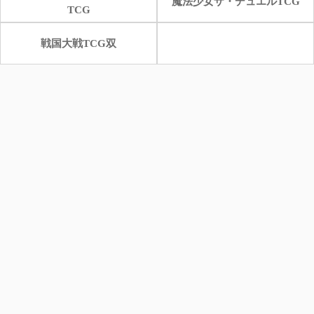
魔法少女ザ・デュエルTCG
TCG
戦国大戦TCG双